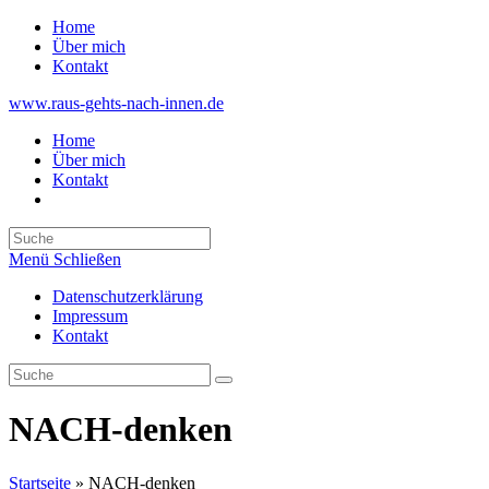
Zum
Home
Inhalt
Über mich
springen
Kontakt
www.raus-gehts-nach-innen.de
Home
Über mich
Kontakt
Search
this
Menü
Schließen
website
Datenschutzerklärung
Impressum
Kontakt
NACH-denken
Startseite
»
NACH-denken