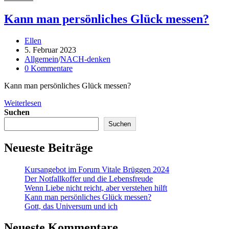
Kann man persönliches Glück messen?
Beitrags-
Ellen
Autor:
Beitrag
5. Februar 2023
veröffentlicht:
Beitrags-
Allgemein
/
NACH-denken
Kategorie:
Beitrags-
0 Kommentare
Kommentare:
Kann man persönliches Glück messen?
Kann
Weiterlesen
man
Suchen
persönliches
Suchen
Glück
messen?
Neueste Beiträge
Kursangebot im Forum Vitale Brüggen 2024
Der Notfallkoffer und die Lebensfreude
Wenn Liebe nicht reicht, aber verstehen hilft
Kann man persönliches Glück messen?
Gott, das Universum und ich
Neueste Kommentare